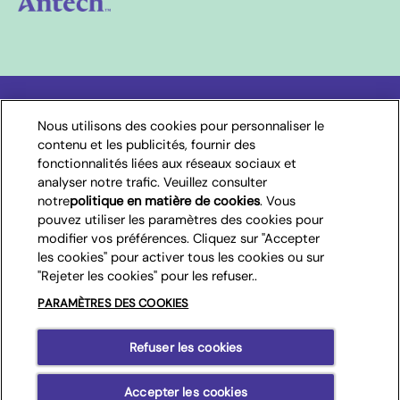
Choisissez votre pays
Nous utilisons des cookies pour personnaliser le
contenu et les publicités, fournir des
Belgique
fonctionnalités liées aux réseaux sociaux et
analyser notre trafic. Veuillez consulter
notre
politique en matière de cookies
(opens in a new
. Vous
pouvez utiliser les paramètres des cookies pour
tab)
modifier vos préférences. Cliquez sur "Accepter
(opens in new window)
(opens in new window)
Conditions d’utilisation
Accessibilité
les cookies" pour activer tous les cookies ou sur
(opens in new window)
Cookies
Paramètres des cookies
"Rejeter les cookies" pour les refuser..
(opens in new window)
Confidentialité
Conditions Générales
PARAMÈTRES DES COOKIES
(opens in new window)
Algemene servicevoorwaarden
Carrières
Refuser les cookies
©2026 Mars, Incorporated et ses filiales. Tous droits réservés
Accepter les cookies