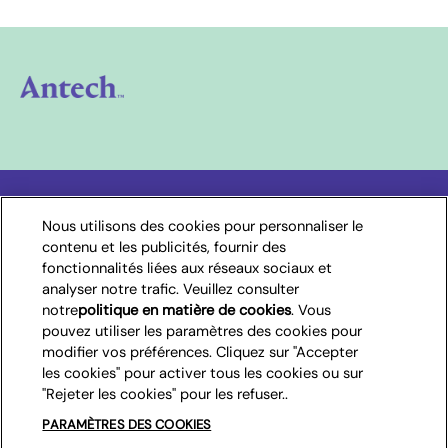
Choisissez votre pays
Nous utilisons des cookies pour personnaliser le
contenu et les publicités, fournir des
fonctionnalités liées aux réseaux sociaux et
Belgique
analyser notre trafic. Veuillez consulter
notre
politique en matière de cookies
(opens in a new
. Vous
pouvez utiliser les paramètres des cookies pour
tab)
modifier vos préférences. Cliquez sur "Accepter
(opens in new window)
(opens in new window)
Conditions d’utilisation
Accessibilité
les cookies" pour activer tous les cookies ou sur
(opens in new window)
Cookies
Paramètres des cookies
"Rejeter les cookies" pour les refuser..
(opens in new window)
Confidentialité
Conditions Générales
PARAMÈTRES DES COOKIES